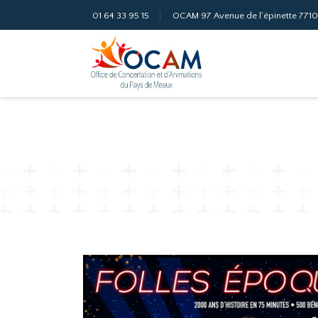
01 64 33 95 15
OCAM
97 Avenue de l'épinette
771